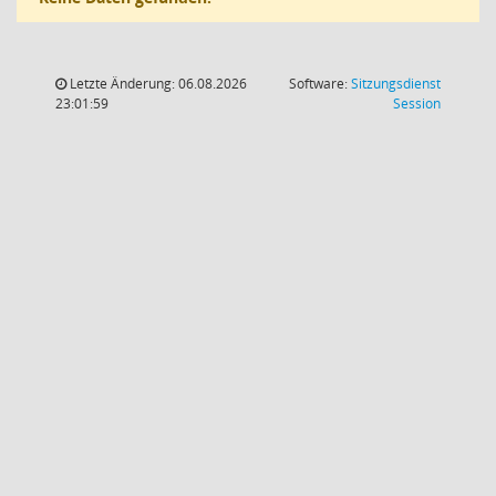
Letzte Änderung: 06.08.2026
Software:
Sitzungsdienst
(Wird in
23:01:59
Session