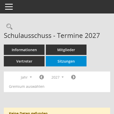
Toggle navigation
Rechercheauswahl
Schulausschuss - Termine 2027
Informationen
Mitglieder
Vertreter
Sitzungen
Jahr
2027
Gremium auswählen
Keine Daten gefunden.