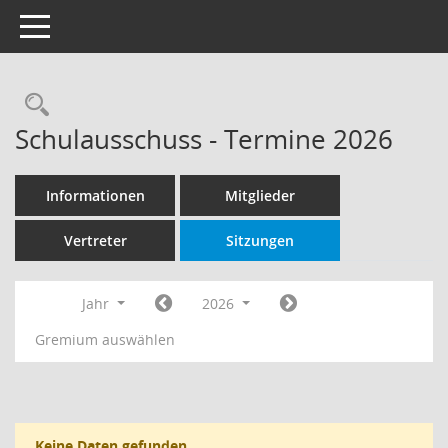
Toggle navigation
Rechercheauswahl
Schulausschuss - Termine 2026
Informationen
Mitglieder
Vertreter
Sitzungen
Jahr
2026
Gremium auswählen
Keine Daten gefunden.