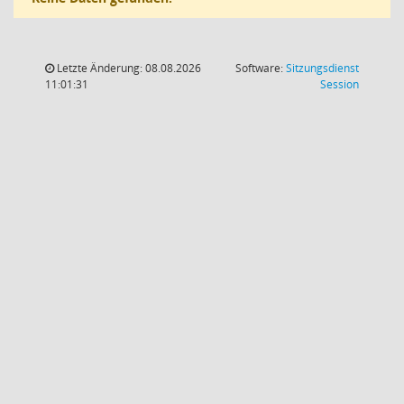
Letzte Änderung: 08.08.2026
Software:
Sitzungsdienst
(Wird in
11:01:31
Session