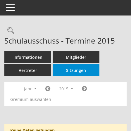
Toggle navigation
Rechercheauswahl
Schulausschuss - Termine 2015
Informationen
Mitglieder
Vertreter
Sitzungen
Jahr
2015
Gremium auswählen
Keine Daten gefunden.