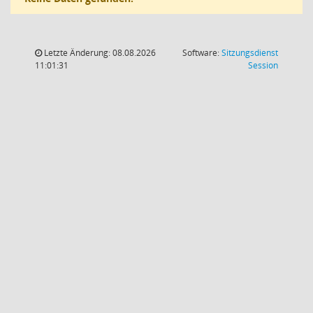
Letzte Änderung: 08.08.2026
Software:
Sitzungsdienst
(Wird in
11:01:31
Session