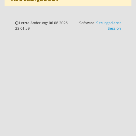
Letzte Änderung: 06.08.2026
Software:
Sitzungsdienst
(Wird in
23:01:59
Session