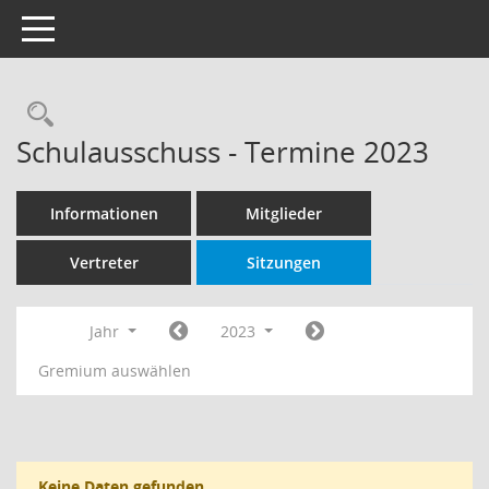
Toggle navigation
Rechercheauswahl
Schulausschuss - Termine 2023
Informationen
Mitglieder
Vertreter
Sitzungen
Jahr
2023
Gremium auswählen
Keine Daten gefunden.