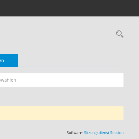
Rec
en
swählen
(Wird in
Software:
Sitzungsdienst
Session