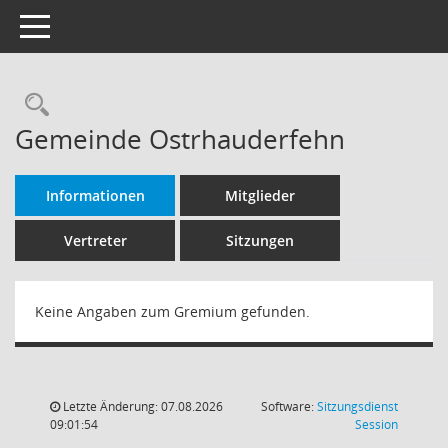
Toggle navigation
Rechercheauswahl
Gemeinde Ostrhauderfehn
Informationen
Mitglieder
Vertreter
Sitzungen
Keine Angaben zum Gremium gefunden.
Letzte Änderung: 07.08.2026
Software:
Sitzungsdienst
(Wird in
09:01:54
Session