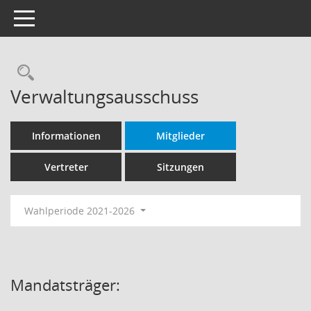
Toggle navigation
Rechercheauswahl
Verwaltungsausschuss
Informationen
Mitglieder
Vertreter
Sitzungen
Wahlperiode 2021-2026
Mandatsträger: