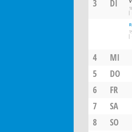
3
DI
V
1
R
1
4
MI
5
DO
6
FR
7
SA
8
SO