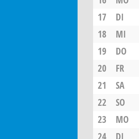
17
DI
18
MI
19
DO
20
FR
21
SA
22
SO
23
MO
24
DI