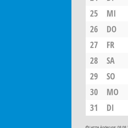
25
MI
26
DO
27
FR
28
SA
29
SO
30
MO
31
DI
Letzte Änderung: 08.08.