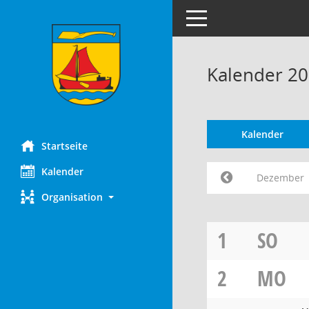
Toggle navigation
Kalender 2
Kalender
Startseite
Kalender
Dezember
Organisation
1
SO
2
MO