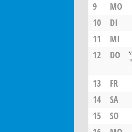
9
MO
10
DI
11
MI
12
DO
V
1
13
FR
14
SA
15
SO
16
MO