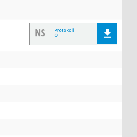
NS
Protokoll
Ö