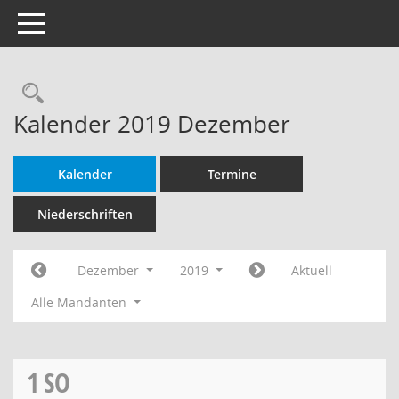
Toggle navigation
Rechercheauswahl
Kalender 2019 Dezember
Kalender
Termine
Niederschriften
Dezember
2019
Aktuell
Alle Mandanten
1
SO