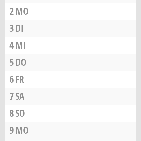
2
MO
3
DI
4
MI
5
DO
6
FR
7
SA
8
SO
9
MO