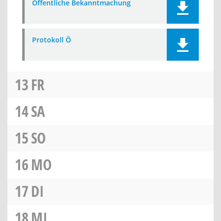
Öffentliche Bekanntmachung
Protokoll Ö
13
FR
14
SA
15
SO
16
MO
17
DI
18
MI