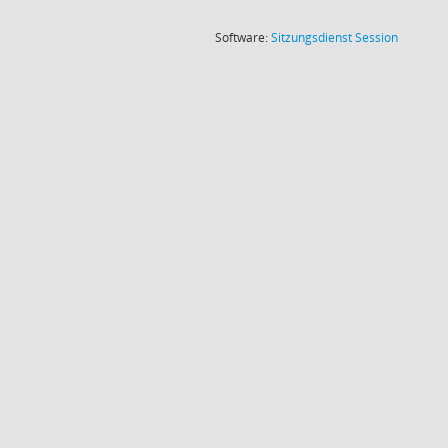
(Wird in
Software:
Sitzungsdienst
Session