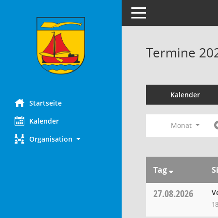
Toggle navigation
Termine 20
Kalender
Startseite
Kalender
Monat
Organisation
Tag
S
27.08.2026
V
18