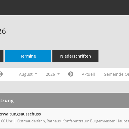
26
Termine
Niederschriften
August
2026
Aktuell
Gemeinde O
itzung
erwaltungsausschuss
:00 Uhr
Ostrhauderfehn, Rathaus, Konferenzraum Bürgermeister, Haupts