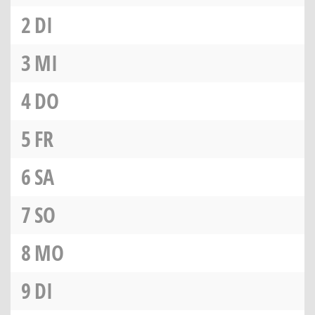
2
DI
3
MI
4
DO
5
FR
6
SA
7
SO
8
MO
9
DI