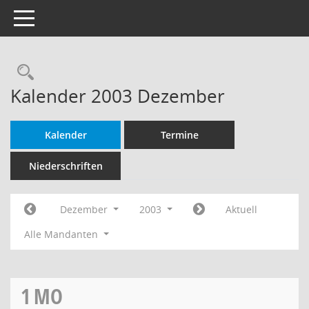
Toggle navigation
Rechercheauswahl
Kalender 2003 Dezember
Kalender
Termine
Niederschriften
Dezember
2003
Aktuell
Alle Mandanten
1
MO