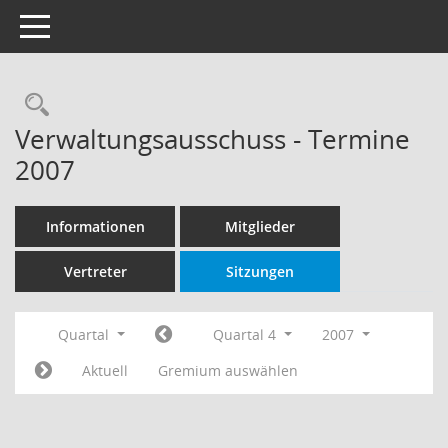
Toggle navigation
Rechercheauswahl
Verwaltungsausschuss - Termine
2007
Informationen
Mitglieder
Vertreter
Sitzungen
Quartal
Quartal 4
2007
Aktuell
Gremium auswählen