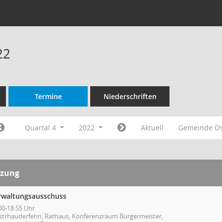
22
Termine
Niederschriften
Quartal 4
2022
Aktuell
Gemeinde O
tzung
rwaltungsausschuss
00-18:55 Uhr
strhauderfehn, Rathaus, Konferenzraum Bürgermeister,