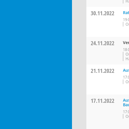
H
30.11.2022
Ra
19:
O
24.11.2022
Ve
18:
O
H
21.11.2022
Au
17:
O
17.11.2022
Au
Ba
17:
O