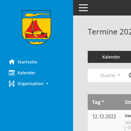
Toggle navigation
Termine 20
Kalender
Startseite
Kalender
Quartal
Organisation
Tag
Si
12.12.2022
Ve
18:
O