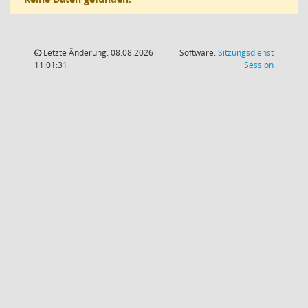
Letzte Änderung: 08.08.2026
Software:
Sitzungsdienst
(Wird in
11:01:31
Session