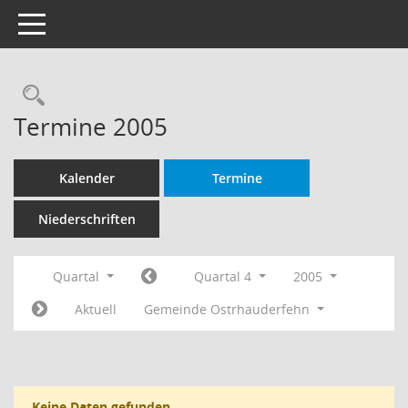
Toggle navigation
Rechercheauswahl
Termine 2005
Kalender
Termine
Niederschriften
Quartal
Quartal 4
2005
Aktuell
Gemeinde Ostrhauderfehn
Keine Daten gefunden.