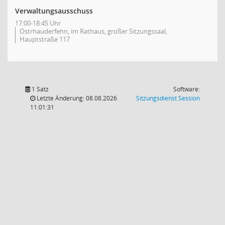
Verwaltungsausschuss
17:00-18:45 Uhr
Ostrhauderfehn, im Rathaus, großer Sitzungssaal,
Hauptstraße 117
1 Satz
Software:
(Wird in
Letzte Änderung: 08.08.2026
Sitzungsdienst
Session
11:01:31