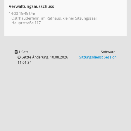
Verwaltungsausschuss
14:00-15:45 Uhr
Ostrhauderfehn, im Rathaus, kleiner Sitzungssaal,
Hauptstraße 117
1 Satz
Software:
(Wird in
Letzte Änderung: 10.08.2026
Sitzungsdienst
Session
11:01:34