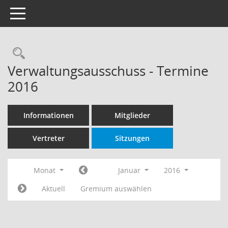
Toggle navigation
Rechercheauswahl
Verwaltungsausschuss - Termine
2016
Informationen
Mitglieder
Vertreter
Sitzungen
Monat
Januar
2016
Aktuell
Gremium auswählen