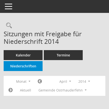
Toggle navigation
Rechercheauswahl
Sitzungen mit Freigabe für
Niederschrift 2014
Kalender
Termine
Niederschriften
Monat
April
2014
Aktuell
Gemeinde Ostrhauderfehn