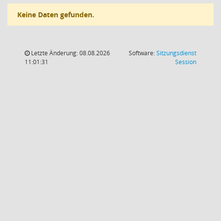
Keine Daten gefunden.
Letzte Änderung: 08.08.2026
Software:
Sitzungsdienst
(Wird in
11:01:31
Session