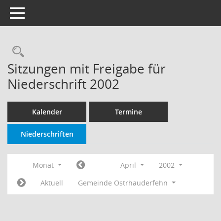
Toggle navigation
Rechercheauswahl
Sitzungen mit Freigabe für
Niederschrift 2002
Kalender
Termine
Niederschriften
Monat
April
2002
Aktuell
Gemeinde Ostrhauderfehn