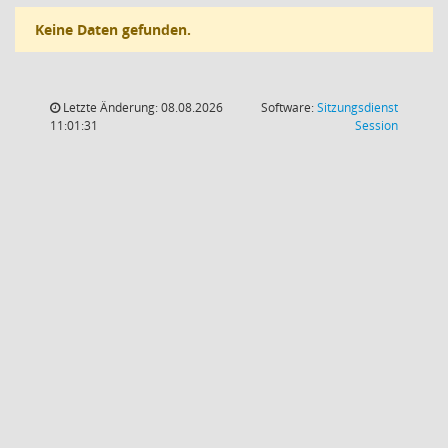
Keine Daten gefunden.
Letzte Änderung: 08.08.2026
Software:
Sitzungsdienst
(Wird in
11:01:31
Session