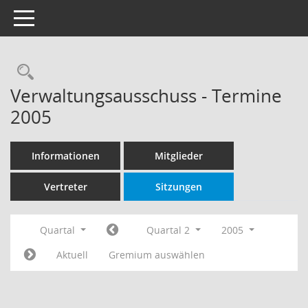
Toggle navigation
Rechercheauswahl
Verwaltungsausschuss - Termine
2005
Informationen
Mitglieder
Vertreter
Sitzungen
Quartal
Quartal 2
2005
Aktuell
Gremium auswählen