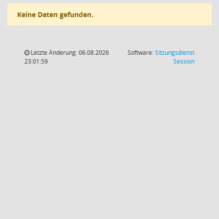
Keine Daten gefunden.
Letzte Änderung: 06.08.2026
Software:
Sitzungsdienst
(Wird in
23:01:59
Session