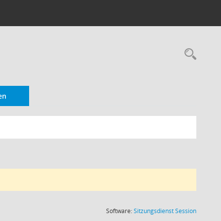
Rec
en
(Wird in
Software:
Sitzungsdienst
Session