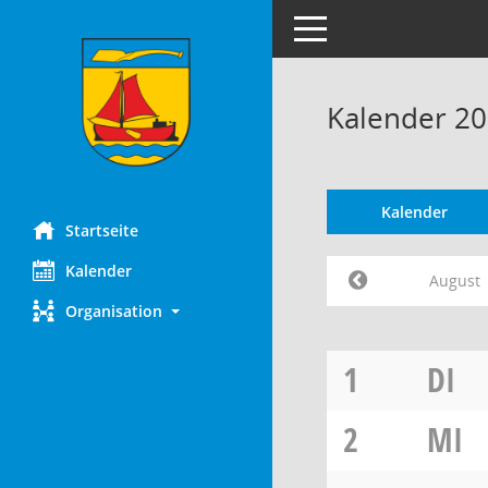
Toggle navigation
Kalender 20
Kalender
Startseite
Kalender
August
Organisation
1
DI
2
MI