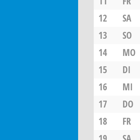
11
FR
12
SA
13
SO
14
MO
15
DI
16
MI
17
DO
18
FR
19
SA