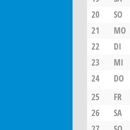
20
SO
21
MO
22
DI
23
MI
24
DO
25
FR
26
SA
27
SO