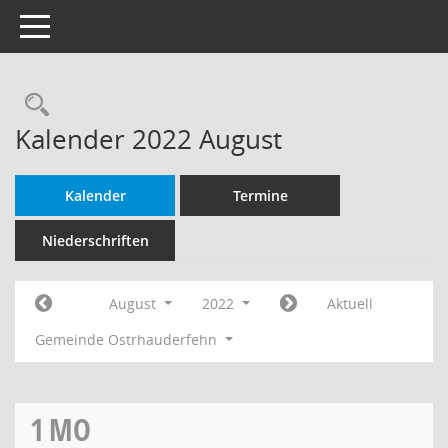
Toggle navigation
Rechercheauswahl
Kalender 2022 August
Kalender
Termine
Niederschriften
August
2022
Aktuell
Gemeinde Ostrhauderfehn
1
MO