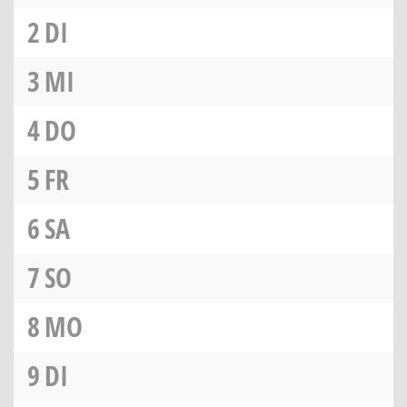
2
DI
3
MI
4
DO
5
FR
6
SA
7
SO
8
MO
9
DI