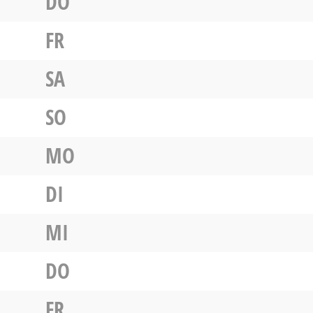
DO
FR
SA
SO
MO
DI
MI
DO
FR