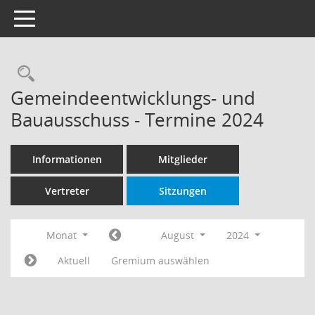
Toggle navigation
Rechercheauswahl
Gemeindeentwicklungs- und
Bauausschuss - Termine 2024
Informationen
Mitglieder
Vertreter
Sitzungen
Monat
August
2024
Aktuell
Gremium auswählen