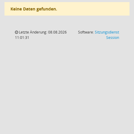
Keine Daten gefunden.
Letzte Änderung: 08.08.2026
Software:
Sitzungsdienst
(Wird in
11:01:31
Session