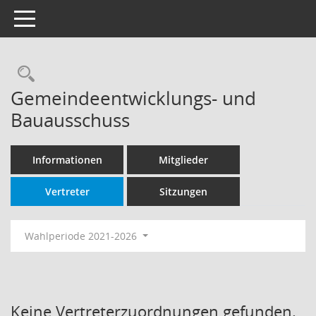
Toggle navigation
Rechercheauswahl
Gemeindeentwicklungs- und
Bauausschuss
Informationen
Mitglieder
Vertreter
Sitzungen
Wahlperiode 2021-2026
Keine Vertreterzuordnungen gefunden.