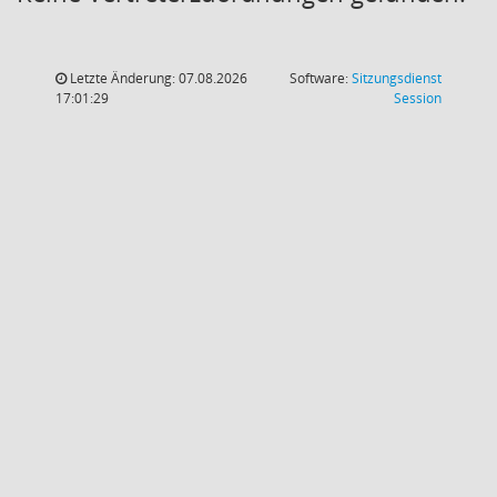
Letzte Änderung: 07.08.2026
Software:
Sitzungsdienst
(Wird in
17:01:29
Session