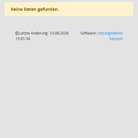
Keine Daten gefunden.
Letzte Änderung: 10.08.2026
Software:
Sitzungsdienst
(Wird in
15:01:34
Session