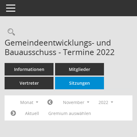
Toggle navigation
Rechercheauswahl
Gemeindeentwicklungs- und
Bauausschuss - Termine 2022
Informationen
Mitglieder
Vertreter
Sitzungen
Monat
November
2022
Aktuell
Gremium auswählen