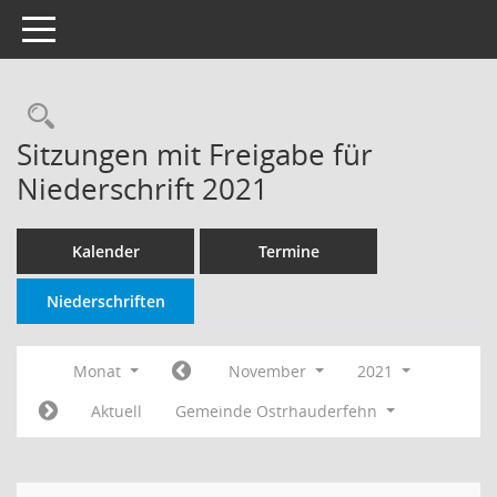
Toggle navigation
Rechercheauswahl
Sitzungen mit Freigabe für
Niederschrift 2021
Kalender
Termine
Niederschriften
Monat
November
2021
Aktuell
Gemeinde Ostrhauderfehn