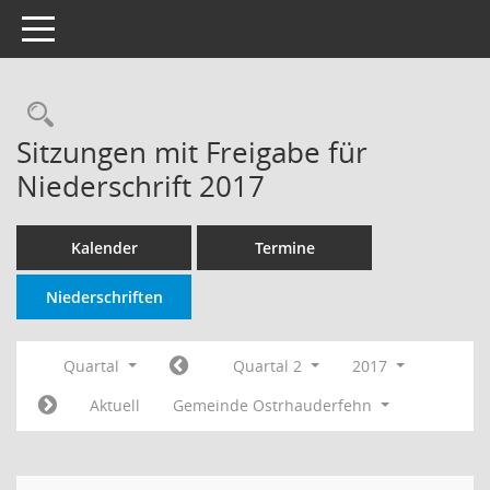
Toggle navigation
Rechercheauswahl
Sitzungen mit Freigabe für
Niederschrift 2017
Kalender
Termine
Niederschriften
Quartal
Quartal 2
2017
Aktuell
Gemeinde Ostrhauderfehn