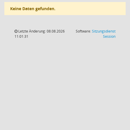
Keine Daten gefunden.
Letzte Änderung: 08.08.2026
Software:
Sitzungsdienst
(Wird in
11:01:31
Session