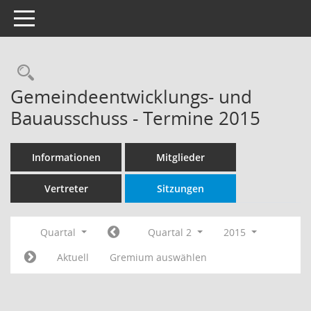
Toggle navigation
Rechercheauswahl
Gemeindeentwicklungs- und
Bauausschuss - Termine 2015
Informationen
Mitglieder
Vertreter
Sitzungen
Quartal
Quartal 2
2015
Aktuell
Gremium auswählen