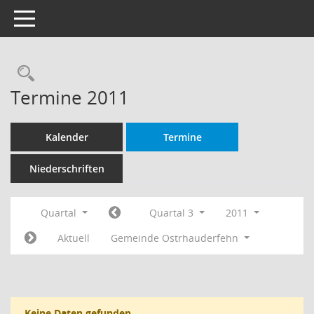
Toggle navigation
Rechercheauswahl
Termine 2011
Kalender
Termine
Niederschriften
Quartal
Quartal 3
2011
Aktuell
Gemeinde Ostrhauderfehn
Keine Daten gefunden.