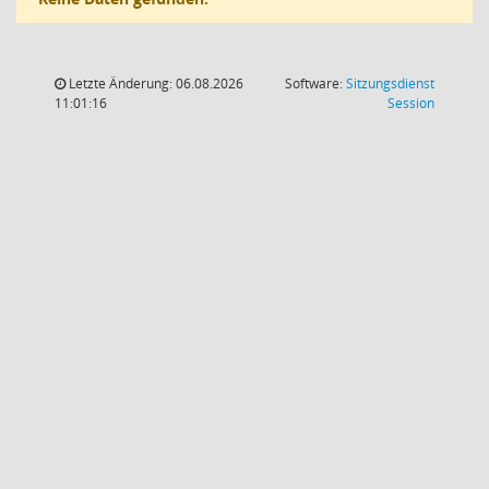
Letzte Änderung: 06.08.2026
Software:
Sitzungsdienst
(Wird in
11:01:16
Session