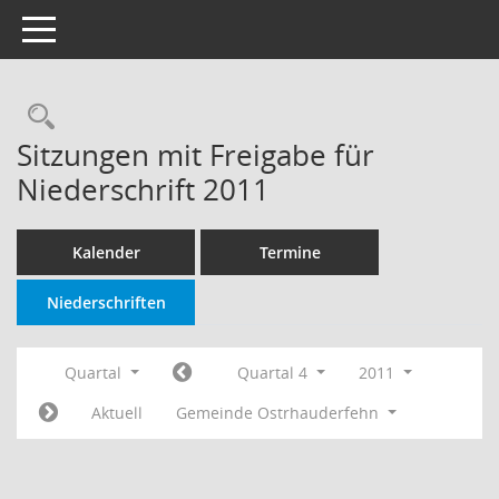
Toggle navigation
Rechercheauswahl
Sitzungen mit Freigabe für
Niederschrift 2011
Kalender
Termine
Niederschriften
Quartal
Quartal 4
2011
Aktuell
Gemeinde Ostrhauderfehn