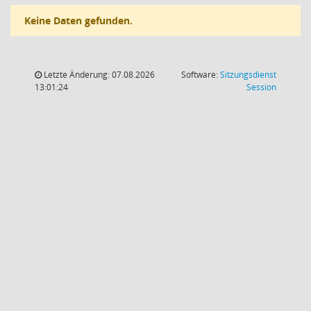
Keine Daten gefunden.
Letzte Änderung: 07.08.2026
Software:
Sitzungsdienst
(Wird in
13:01:24
Session