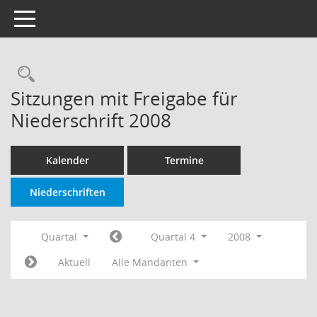
Toggle navigation
Rechercheauswahl
Sitzungen mit Freigabe für
Niederschrift 2008
Kalender
Termine
Niederschriften
Quartal
Quartal 4
2008
Aktuell
Alle Mandanten