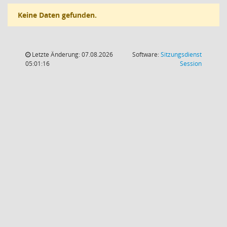
Keine Daten gefunden.
Letzte Änderung: 07.08.2026
Software:
Sitzungsdienst
(Wird in
05:01:16
Session