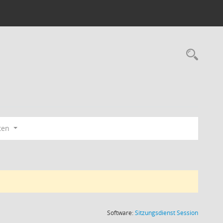
Rec
ten
(Wird in
Software:
Sitzungsdienst
Session