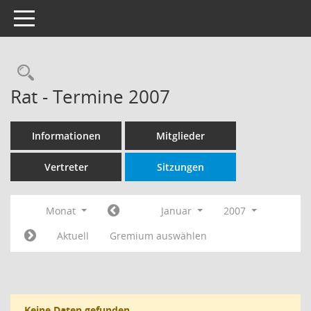
Toggle navigation
Rechercheauswahl
Rat - Termine 2007
Informationen
Mitglieder
Vertreter
Sitzungen
Monat
Januar
2007
Aktuell
Gremium auswählen
Keine Daten gefunden.