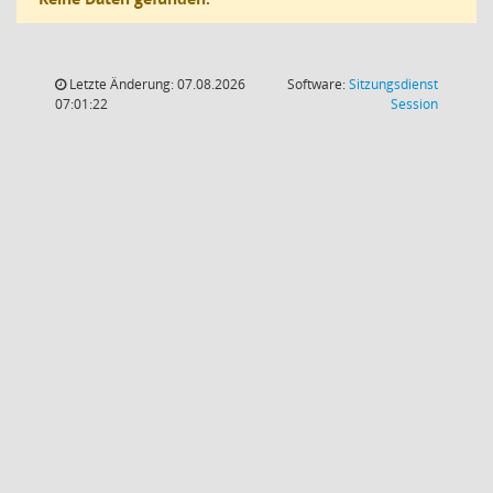
Letzte Änderung: 07.08.2026
Software:
Sitzungsdienst
(Wird in
07:01:22
Session