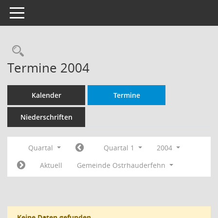
Toggle navigation
Rechercheauswahl
Termine 2004
Kalender
Termine
Niederschriften
Quartal
Quartal 1
2004
Aktuell
Gemeinde Ostrhauderfehn
Keine Daten gefunden.