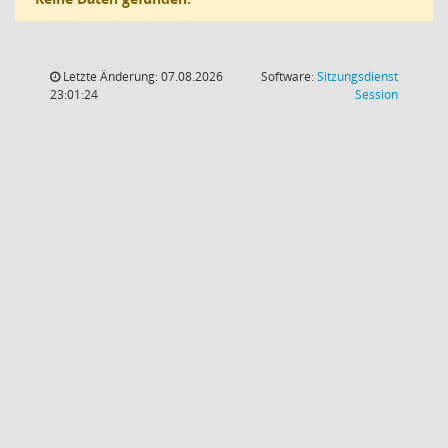
Letzte Änderung: 07.08.2026
Software:
Sitzungsdienst
(Wird in
23:01:24
Session