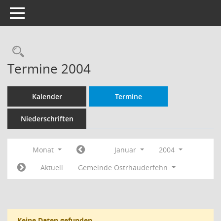
Toggle navigation
Rechercheauswahl
Termine 2004
Kalender
Termine
Niederschriften
Monat
Januar
2004
Aktuell
Gemeinde Ostrhauderfehn
Keine Daten gefunden.