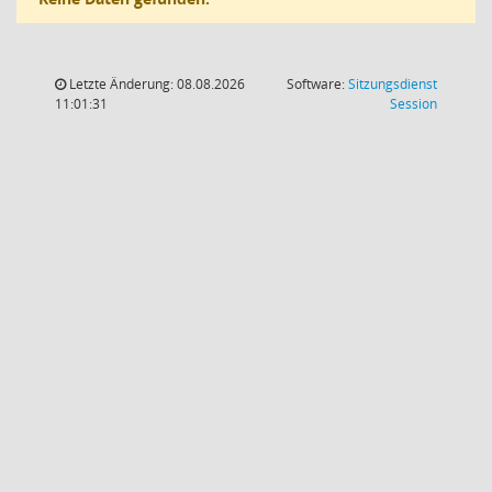
Letzte Änderung: 08.08.2026
Software:
Sitzungsdienst
(Wird in
11:01:31
Session