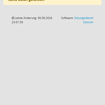
Letzte Änderung: 06.08.2026
Software:
Sitzungsdienst
(Wird in
23:01:59
Session