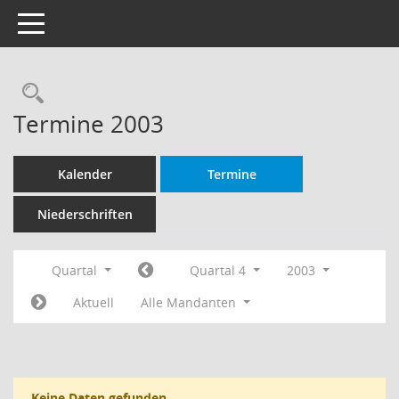
Toggle navigation
Rechercheauswahl
Termine 2003
Kalender
Termine
Niederschriften
Quartal
Quartal 4
2003
Aktuell
Alle Mandanten
Keine Daten gefunden.