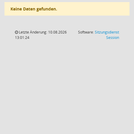
Keine Daten gefunden.
Letzte Änderung: 10.08.2026
Software:
Sitzungsdienst
(Wird in
13:01:24
Session