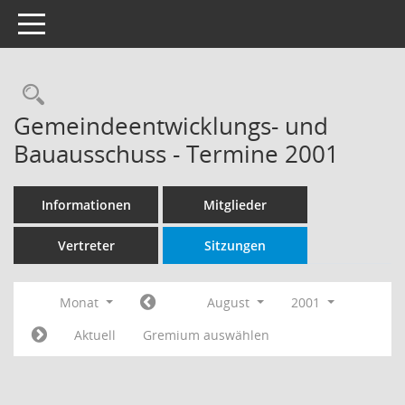
Toggle navigation
Rechercheauswahl
Gemeindeentwicklungs- und
Bauausschuss - Termine 2001
Informationen
Mitglieder
Vertreter
Sitzungen
Monat
August
2001
Aktuell
Gremium auswählen