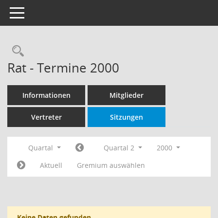
Toggle navigation
Rechercheauswahl
Rat - Termine 2000
Informationen
Mitglieder
Vertreter
Sitzungen
Quartal
Quartal 2
2000
Aktuell
Gremium auswählen
Keine Daten gefunden.