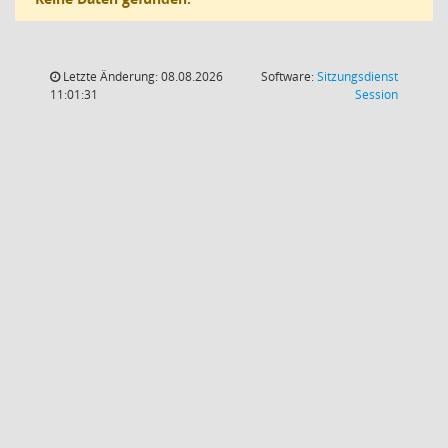
Letzte Änderung: 08.08.2026
Software:
Sitzungsdienst
(Wird in
11:01:31
Session