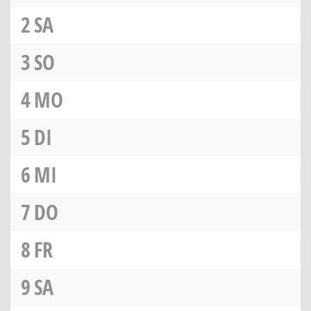
2
SA
3
SO
4
MO
5
DI
6
MI
7
DO
8
FR
9
SA