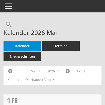
Toggle navigation
Rechercheauswahl
Kalender 2026 Mai
Kalender
Termine
Niederschriften
Mai
2026
Aktuell
Gemeinde Ostrhauderfehn
1
FR