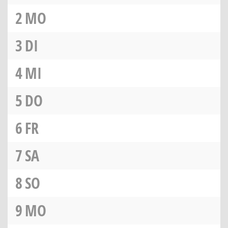
2
MO
3
DI
4
MI
5
DO
6
FR
7
SA
8
SO
9
MO