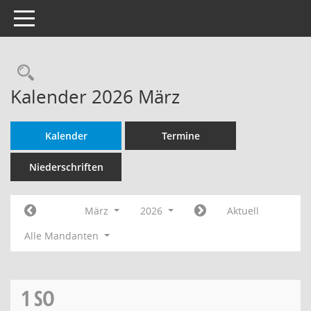
Toggle navigation
Rechercheauswahl
Kalender 2026 März
Kalender
Termine
Niederschriften
März
2026
Aktuell
Alle Mandanten
1
SO