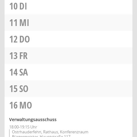
10
DI
11
MI
12
DO
13
FR
14
SA
15
SO
16
MO
Verwaltungsausschuss
18:00-19:15 Uhr
Ostrhauderfehn, Rathaus, Konferenzraum
Bürgermeister, Hauptstraße 117,