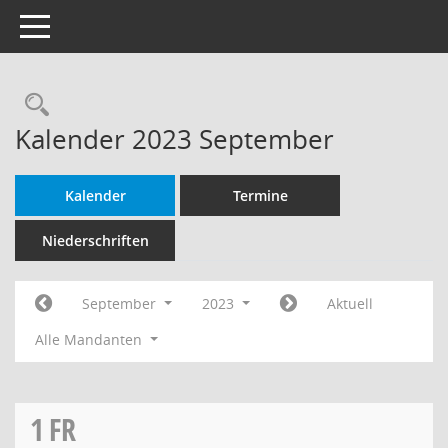
Toggle navigation
Rechercheauswahl
Kalender 2023 September
Kalender
Termine
Niederschriften
September
2023
Aktuell
Alle Mandanten
1
FR