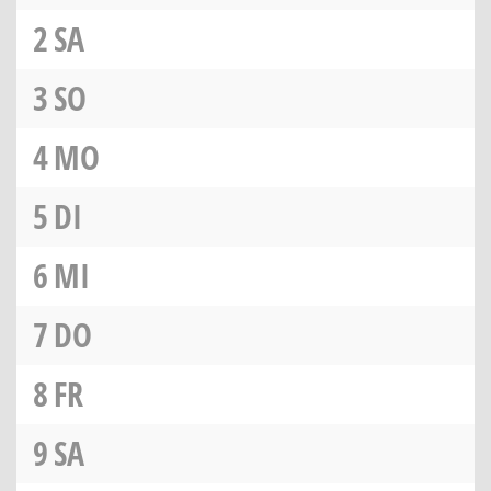
2
SA
3
SO
4
MO
5
DI
6
MI
7
DO
8
FR
9
SA