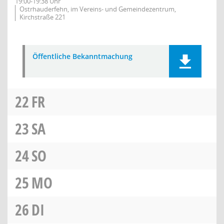
19:00-19:38 Uhr
Ostrhauderfehn, im Vereins- und Gemeindezentrum,
Kirchstraße 221
Öffentliche Bekanntmachung
22
FR
23
SA
24
SO
25
MO
26
DI