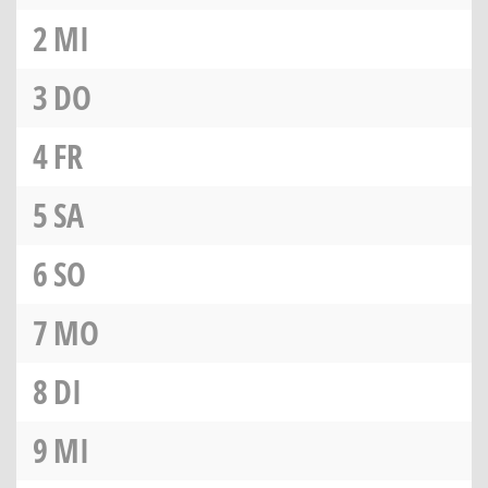
2
MI
3
DO
4
FR
5
SA
6
SO
7
MO
8
DI
9
MI