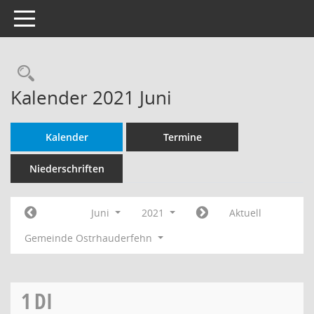
Toggle navigation
Rechercheauswahl
Kalender 2021 Juni
Kalender
Termine
Niederschriften
Juni
2021
Aktuell
Gemeinde Ostrhauderfehn
1
DI