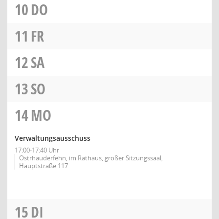
10
DO
11
FR
12
SA
13
SO
14
MO
Verwaltungsausschuss
17:00-17:40 Uhr
Ostrhauderfehn, im Rathaus, großer Sitzungssaal,
Hauptstraße 117
15
DI