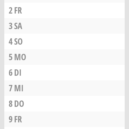
2
FR
3
SA
4
SO
5
MO
6
DI
7
MI
8
DO
9
FR