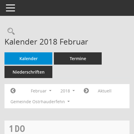
Toggle navigation
Rechercheauswahl
Kalender 2018 Februar
Kalender
Termine
Niederschriften
Februar
2018
Aktuell
Gemeinde Ostrhauderfehn
1
DO