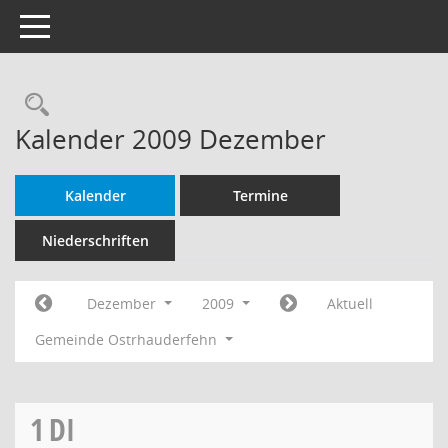
Toggle navigation
Rechercheauswahl
Kalender 2009 Dezember
Kalender
Termine
Niederschriften
Dezember
2009
Aktuell
Gemeinde Ostrhauderfehn
1
DI