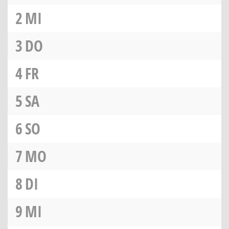
2
MI
3
DO
4
FR
5
SA
6
SO
7
MO
8
DI
9
MI