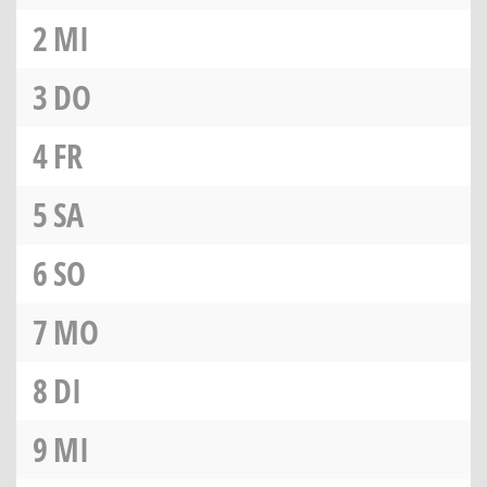
2
MI
3
DO
4
FR
5
SA
6
SO
7
MO
8
DI
9
MI