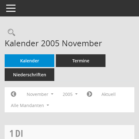
Toggle navigation
Rechercheauswahl
Kalender 2005 November
Kalender
Termine
Niederschriften
November
2005
Aktuell
Alle Mandanten
1
DI