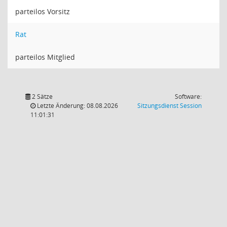
parteilos Vorsitz
Rat
parteilos Mitglied
2 Sätze
Software:
(Wird in
Letzte Änderung: 08.08.2026
Sitzungsdienst
Session
11:01:31