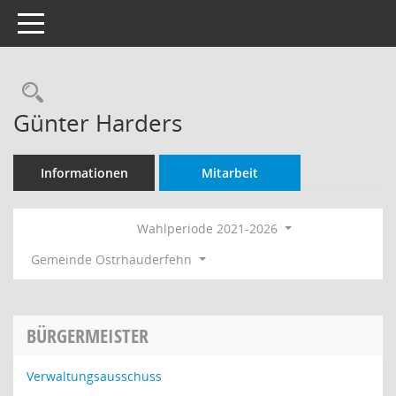
Toggle navigation
Rechercheauswahl
Günter Harders
Informationen
Mitarbeit
Wahlperiode 2021-2026
Gemeinde Ostrhauderfehn
BÜRGERMEISTER
Verwaltungsausschuss