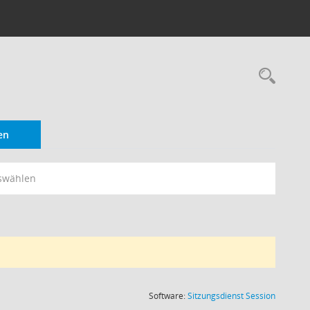
Rec
en
swählen
(Wird in
Software:
Sitzungsdienst
Session