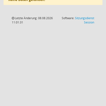
Letzte Änderung: 08.08.2026
Software:
Sitzungsdienst
(Wird in
11:01:31
Session