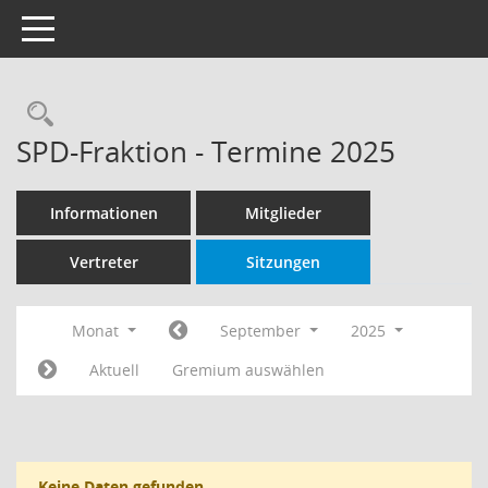
Toggle navigation
Rechercheauswahl
SPD-Fraktion - Termine 2025
Informationen
Mitglieder
Vertreter
Sitzungen
Monat
September
2025
Aktuell
Gremium auswählen
Keine Daten gefunden.